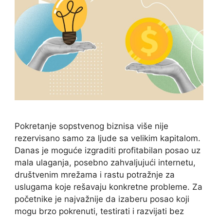
Pokretanje sopstvenog biznisa više nije
rezervisano samo za ljude sa velikim kapitalom.
Danas je moguće izgraditi profitabilan posao uz
mala ulaganja, posebno zahvaljujući internetu,
društvenim mrežama i rastu potražnje za
uslugama koje rešavaju konkretne probleme. Za
početnike je najvažnije da izaberu posao koji
mogu brzo pokrenuti, testirati i razvijati bez