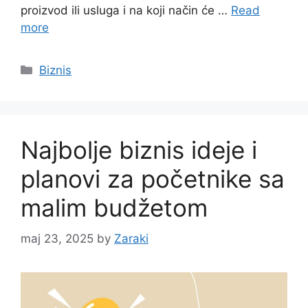
proizvod ili usluga i na koji način će …
Read
more
Categories
Biznis
Najbolje biznis ideje i
planovi za početnike sa
malim budžetom
maj 23, 2025
by
Zaraki