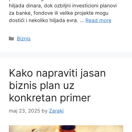
hiljada dinara, dok ozbiljni investicioni planovi
za banke, fondove ili velike projekte mogu
dostići i nekoliko hiljada evra. …
Read more
Categories
Biznis
Kako napraviti jasan
biznis plan uz
konkretan primer
maj 23, 2025
by
Zaraki