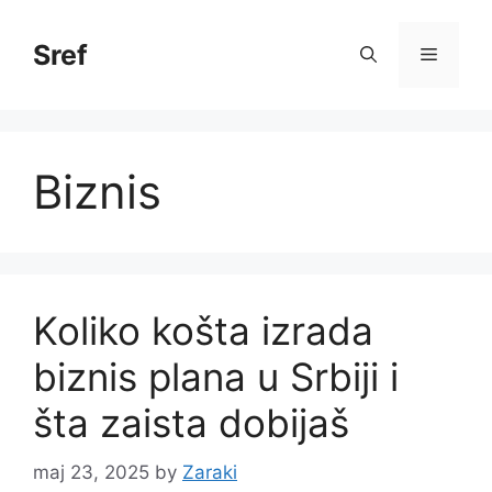
Skip
to
Sref
Menu
content
Biznis
Koliko košta izrada
biznis plana u Srbiji i
šta zaista dobijaš
maj 23, 2025
by
Zaraki