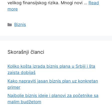
velikog finansijskog rizika. Mnogi novi …
Read
more
Categories
Biznis
Skorašnji članci
Koliko košta izrada biznis plana u Srbiji i šta
zaista dobijaš
Kako napraviti jasan biznis plan uz konkretan
primer
Najbolje biznis ideje i planovi za početnike sa
malim budžetom